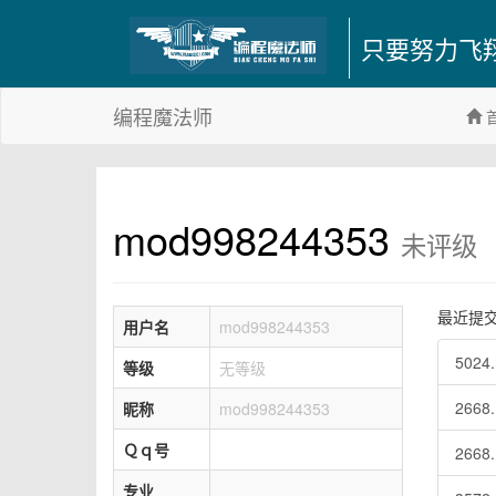
只要努力飞
编程魔法师
mod998244353
未评级
最近提
用户名
mod998244353
502
等级
无等级
2668
昵称
mod998244353
Ｑｑ号
2668
专业