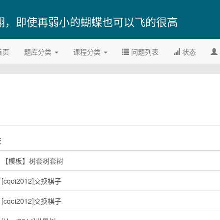
翔，即使再弱小的蝴蝶也可以飞的很高
首页
题库分类
课程分类
问题列表
状态
交
4. 【模板】树套树套树
. [cqoi2012]交换棋子
. [cqoi2012]交换棋子